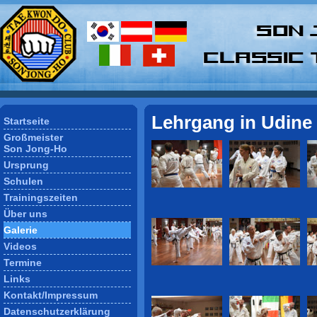
Lehrgang in Udine 
Startseite
Großmeister
Son Jong-Ho
Ursprung
Schulen
Trainingszeiten
Über uns
Galerie
Videos
Termine
Links
Kontakt/Impressum
Datenschutzerklärung