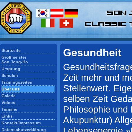
Gesundheit
Startseite
Großmeister
Son Jong-Ho
Gesundheitsfrag
Ursprung
Zeit mehr und me
Schulen
Trainingszeiten
Stellenwert. Eig
Über uns
Galerie
selben Zeit Geda
Videos
Philosophie und 
Termine
Links
Akupunktur) Allg
Kontakt/Impressum
Lebensenergie »
Datenschutzerklärung